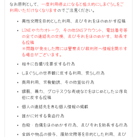
なお原則として、
一度利用停止になると恒久的にしまぐらしをご
利用いただけなくなります
のでご注意ください。
異性交際を目的とした利用、及びそれをほのめかす投稿
LINEやカカオトーク、その他SNSアカウント、電話番号等
の全ての連絡先の交換、及びそれをほのめかす、助長す
る投稿
※問題が発生した際には警察及び裁判所へ情報を開示す
る場合がございます。
相手に自撮りを要求する行為
しまぐらしの世界観に反する利用、荒らし行為
商用利用、宗教勧誘、その他宣伝行為
猥褻、暴力、グロテスクな表現などをはじめとした公序良
俗に反する投稿
個人の連絡先を含む個人情報の掲載
誰かに対する脅迫行為
自殺・自傷をほのめかす行為、及びそれを助長する行為
金銭や物品の授与、援助交際等を目的とした利用、及び